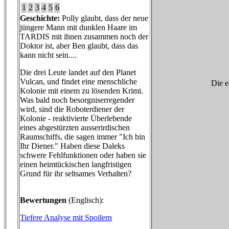
1
2
3
4
5
6
Geschichte:
Polly glaubt, dass der neue
jüngere Mann mit dunklen Haare im
TARDIS mit ihnen zusammen noch der
Doktor ist, aber Ben glaubt, dass das
kann nicht sein....
Die drei Leute landet auf den Planet
Vulcan, und findet eine menschliche
Die e
Kolonie mit einem zu lösenden Krimi.
Was bald noch besorgniserregender
wird, sind die Roboterdiener der
Kolonie - reaktivierte Überlebende
eines abgestürzten ausserirdischen
Raumschiffs, die sagen immer "Ich bin
Ihr Diener." Haben diese Daleks
schwere Fehlfunktionen oder haben sie
einen heimtückischen langfristigen
Grund für ihr seltsames Verhalten?
Bewertungen
(Englisch):
Tiefere Analyse mit Spoilern