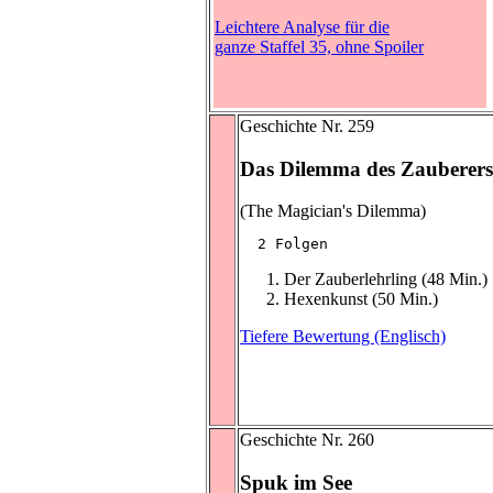
Leichtere Analyse für die
ganze Staffel 35, ohne Spoiler
Geschichte Nr. 259
Das Dilemma des Zauberers
(The Magician's Dilemma)
  2 Folgen
Der Zauberlehrling (48 Min.)
Hexenkunst (50 Min.)
Tiefere Bewertung (Englisch)
Geschichte Nr. 260
Spuk im See