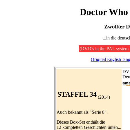
Doctor Who 
Zwölfter D
...in die deuts
(DVD's in the PAL system 
Original English-lan
DV
Deu
STAFFEL 34
(2014)
Auch bekannt als "Serie 8".
Dieses Box-Set enthält die
12 kompletten Geschichten unten...