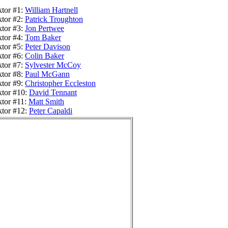
tor #1:
William Hartnell
tor #2:
Patrick Troughton
tor #3:
Jon Pertwee
tor #4:
Tom Baker
tor #5:
Peter Davison
tor #6:
Colin Baker
tor #7:
Sylvester McCoy
tor #8:
Paul McGann
tor #9:
Christopher Eccleston
tor #10:
David Tennant
tor #11:
Matt Smith
tor #12:
Peter Capaldi