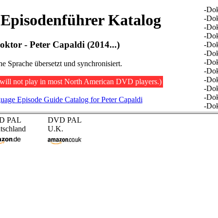
-Dok
Episodenführer Katalog
-Dok
-Dok
-Dok
oktor - Peter Capaldi (2014...)
-Dok
-Dok
-Dok
che Sprache übersetzt und synchronisiert.
-Dok
-Dok
will not play in most North American DVD players.)
-Dok
-Dok
guage Episode Guide Catalog for Peter Capaldi
-Dok
D PAL
DVD PAL
tschland
U.K.